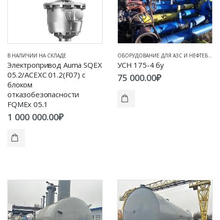
В НАЛИЧИИ НА СКЛАДЕ
ОБОРУДОВАНИЕ ДЛЯ АЗС И НЕФТЕБАЗ
,
В
Электропривод Auma SQEX
УСН 175-4 бу
05.2/ACEXC 01.2(F07) с
75 000.00
₽
блоком
отказобезопасности
FQMEx 05.1
1 000 000.00
₽