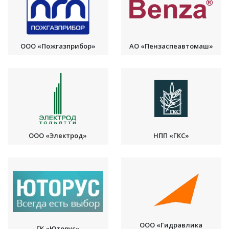
ООО «Пожгазприбор»
АО «Пензаспеавтомаш»
ООО «Электрод»
НПП «ГКС»
ООО «Гидравлика
ГК «Юторус»